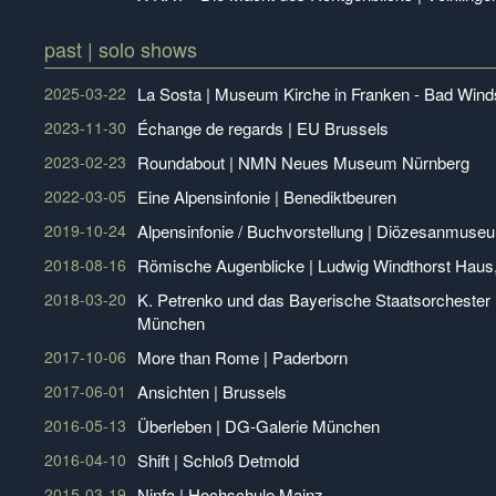
past | solo shows
2025-03-22
La Sosta | Museum Kirche in Franken - Bad Win
2023-11-30
Échange de regards | EU Brussels
2023-02-23
Roundabout | NMN Neues Museum Nürnberg
2022-03-05
Eine Alpensinfonie | Benediktbeuren
2019-10-24
Alpensinfonie / Buchvorstellung | Diözesanmuse
2018-08-16
Römische Augenblicke | Ludwig Windthorst Haus,
2018-03-20
K. Petrenko und das Bayerische Staatsorchester 
München
2017-10-06
More than Rome | Paderborn
2017-06-01
Ansichten | Brussels
2016-05-13
Überleben | DG-Galerie München
2016-04-10
Shift | Schloß Detmold
2015-03-19
Ninfa | Hochschule Mainz