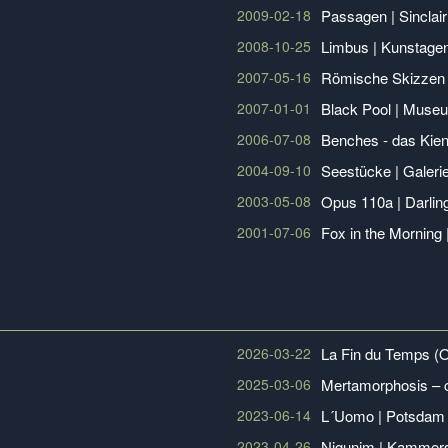
2009-02-18
Passagen | Sincla
2008-10-25
Limbus | Kunstagent
2007-05-16
Römische Skizzen 
2007-01-01
Black Pool | Museu
2006-07-08
Benches - das Kien
2004-09-10
Seestücke | Galer
2003-05-08
Opus 110a | Darlin
2001-07-06
Fox in the Morning
2026-03-22
La Fin du Temps (O
2025-03-06
Mertamorphosis – c
2023-06-14
L´Uomo | Potsdam
2023-04-26
Nigunim | Kammers