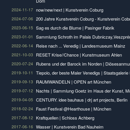
Dom
2024-11-17
now/new/next | Kunstverein Coburg
2024-07-06
200 Jahre Kunstverein Coburg - Kunstverein Cob
2023-06-15
Sag es durch die Blume | Pasinger Fabrik
2023-01-01
Sammlung Schroth im Palais Dubniczay,Veszpré
2022-06-14
Reise nach ... Venedig | Landesmuseum Mainz
2021-10-03
RESET Krise//Chance | Kunstmuseum Ahlen
2020-07-24
Rubens und der Barock im Norden | Diösesanm
2019-10-11
Tiepolo, der beste Maler Venedigs | Staatsgalerie 
2019-09-13
RAUMWANDELN | OPEN art München
2019-07-12
Nachts | Sammlung Goetz im Haus der Kunst, 
2019-04-05
CENTURY. idee bauhaus | drj art projects, Berlin
2018-02-24
Faust Festival @Hearthouse | München
2017-08-12
Kraftquellen | Schloss Achberg
2017-06-16
Wasser | Kunstverein Bad Nauheim