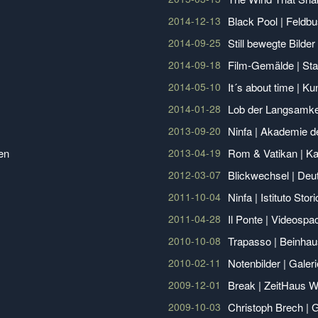
2014-12-13
Black Pool | Feldbu
2014-09-25
Still bewegte Bilder
2014-09-18
Film-Gemälde | S
2014-05-10
It´s about time | K
2014-01-28
Lob der Langsamkei
2013-09-20
Ninfa | Akademie d
en
2013-04-19
Rom & Vatikan | K
2012-03-07
Blickwechsel | Deu
2011-10-04
Ninfa | Istituto S
2011-04-28
Il Ponte | Videospa
2010-10-08
Trapasso | Beinhau
2010-02-11
Notenbilder | Gale
2009-12-01
Break | ZeitHaus W
2009-10-03
Christoph Brech | 