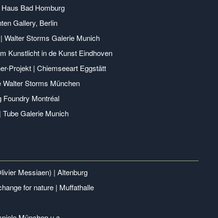
ir Haus Bad Homburg
en Gallery, Berlin
| Walter Storms Galerie Munich
m Kunstlicht in de Kunst Eindhoven
er-Projekt | Chiemseeart Eggstätt
ie Walter Storms München
g Foundry Montréal
 | Tube Galerie Munich
livier Messiaen) | Altenburg
hange for nature | Muffathalle
piele München u.a.