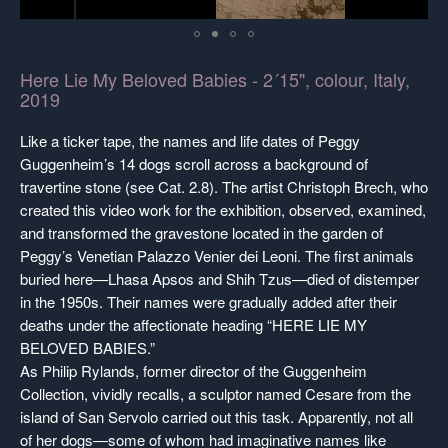
Here Lie My Beloved Babies - 2´15", colour, Italy,
2019
Like a ticker tape, the names and life dates of
Peggy
Guggenheim
’s 14 dogs scroll across a background of
travertine stone (see Cat. 2.8). The artist
Christoph Brech
, who
created this video work for the exhibition, observed, examined,
and transformed the gravestone located in the garden of
Peggy’s Venetian
Palazzo Venier dei Leoni
. The first animals
buried here—Lhasa Apsos and Shih Tzus—died of distemper
in the 1950s. Their names were gradually added after their
deaths under the affectionate heading “HERE LIE MY
BELOVED BABIES.”
As
Philip Rylands
, former director of the Guggenheim
Collection, vividly recalls, a sculptor named Cesare from the
island of
San Servolo
carried out this task. Apparently, not all
of her dogs—some of whom had imaginative names like