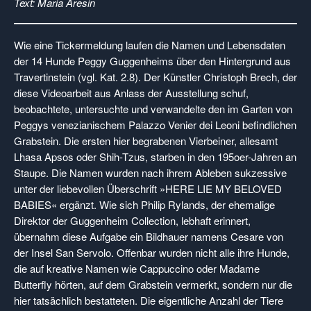
Text: Maria Aresin
Wie eine Tickermeldung laufen die Namen und Lebensdaten
der 14 Hunde Peggy Guggenheims über den Hinter­grund aus
Travertinstein (vgl. Kat. 2.8). Der Künstler Christoph Brech, der
diese Videoarbeit aus Anlass der Ausstellung schuf,
beobachtete, untersuchte und ver­wandelte den im Garten von
Peggys ve­nezianischem Palazzo Venier dei Leoni befindlichen
Grabstein. Die ersten hier begrabenen Vierbeiner, allesamt
Lhasa Apsos oder Shih-Tzus, starben in den 195oer-Jahren an
Staupe. Die Namen wurden nach ihrem Ableben sukzessive
unter der liebevollen Überschrift »HERE LIE MY BELOVED
BABIES« ergänzt. Wie sich Philip Rylands, der ehemalige
Direktor der Guggenheim Collection, leb­haft erinnert,
übernahm diese Aufgabe ein Bildhauer namens Cesare von
der Insel San Servolo. Offenbar wurden nicht alle ihre Hunde,
die auf kreative Namen wie Cappuccino oder Madame
Butterfly hörten, auf dem Grabstein ver­merkt, sondern nur die
hier tatsächlich bestatteten. Die eigentliche Anzahl der Tiere