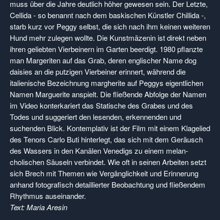
muss über die Jahre deutlich höher gewesen sein. Der Letzte,
Cellida - so benannt nach dem baskischen Künstler Chillida -,
starb kurz vor Peggy selbst, die sich nach ihm keinen weite­ren
Hund mehr zulegen wollte. Die Kunstmäzenin ist direkt neben
ihren ge­liebten Vierbeinern im Garten beerdigt. 1980 pflanzte
man Margeriten auf das Grab, deren englischer Name dog
daisies an die putzigen Vierbeiner erinnert, während die
italienische Bezeichnung margherite auf Peggys eigentlichen
Namen Marguerite anspielt. Die flie­ßende Abfolge der Namen
im Video kon­terkariert das Statische des Grabes und des
Todes und suggeriert den lesenden, erkennenden und
suchenden Blick. Kon­templativ ist der Film mit einem Klage­lied
des Tenors Carlo Buti hinterlegt, das sich mit dem Geräusch
des Wassers in den Kanälen Venedigs zu einem melan­
cholischen Säuseln verbindet. Wie oft in seinen Arbeiten setzt
sich Brech mit Themen wie Vergänglichkeit und Erinne­rung
anhand fotografisch detaillierter Beobachtung und fließendem
Rhythmus auseinander.
Text: Maria Aresin